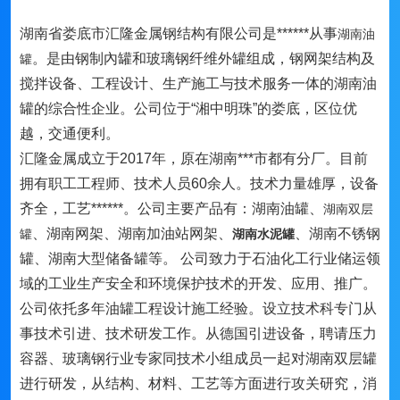
湖南省娄底市汇隆金属钢结构有限公司是******从事
湖南油
。是由钢制內罐和玻璃钢纤维外罐组成，钢网架结构及
罐
搅拌设备、工程设计、生产施工与技术服务一体的湖南油
罐的综合性企业。公司位于“湘中明珠”的娄底，区位优
越，交通便利。
汇隆金属成立于2017年，原在湖南***市都有分厂。目前
拥有职工工程师、技术人员60余人。技术力量雄厚，设备
齐全，工艺******。公司主要产品有：湖南油罐、
湖南双层
、湖南网架、湖南加油站网架、
、湖南不锈钢
罐
湖南水泥罐
罐、湖南大型储备罐等。 公司致力于石油化工行业储运领
域的工业生产安全和环境保护技术的开发、应用、推广。
公司依托多年油罐工程设计施工经验。设立技术科专门从
事技术引进、技术研发工作。从德国引进设备，聘请压力
容器、玻璃钢行业专家同技术小组成员一起对湖南双层罐
进行研发，从结构、材料、工艺等方面进行攻关研究，消