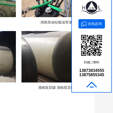
湖南加油站输油管道
在线咨询
扫描二维码
13873834555
13875855345
湖南双层罐 湖南双层罐