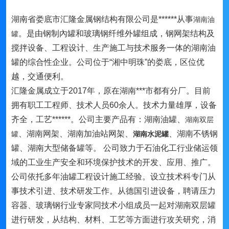
湖南省娄底市汇隆金属钢结构有限公司是******从事
湖南油
。是由钢制內罐和玻璃钢纤维外罐组成，钢网架结构及
罐
搅拌设备、工程设计、生产施工与技术服务一体的湖南油
罐的综合性企业。公司位于“湘中明珠”的娄底，区位优
越，交通便利。
汇隆金属成立于2017年，原在湖南***市都有分厂。目前
拥有职工工程师、技术人员60余人。技术力量雄厚，设备
齐全，工艺******。公司主要产品有：湖南油罐、
湖南双层
、湖南网架、湖南加油站网架、
、湖南不锈钢
罐
湖南水泥罐
罐、湖南大型储备罐等。 公司致力于石油化工行业储运领
域的工业生产安全和环境保护技术的开发、应用、推广。
公司依托多年油罐工程设计施工经验。设立技术科专门从
事技术引进、技术研发工作。从德国引进设备，聘请压力
容器、玻璃钢行业专家同技术小组成员一起对湖南双层罐
进行研发，从结构、材料、工艺等方面进行攻关研究，消