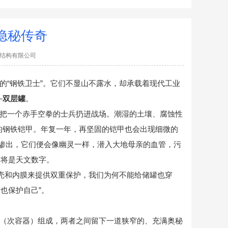
隐秘传奇
汇隆金属结构有限公司
“钢铁卫士”。它们不显山不露水，却承载着现代工业
—
双层罐
。
把一个赤手空拳的士兵扔进战场。潮湿的土壤、腐蚀性
的钢铁铠甲。年复一年，再坚固的铠甲也会出现细微的
然渗出，它们便会像幽灵一样，潜入大地母亲的血管，污
价将是天文数字。
蛋壳和内膜来提供双重保护，我们为何不能给储罐也穿
也保护自己”。
（次容器）组成，两者之间留下一道狭窄的、充满奥秘