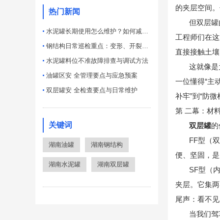
的夹层空间。
热门新闻
但双层罐
水泥罐长期使用怎么维护？如何减少堵料积灰问题？
工程师们在这
钢结构日常巡检重点：变形、开裂、防腐失效排查技巧
直接接触土壤
水泥罐料位不准故障排查与调试方法
这就像是
油罐区安 全管理要点与应急预案
一位懂得“主
双层罐安 全检查要点与日常维护
补牢”到“防
第 二幕：材料
关键词
双层罐
的
FF型（
湖南油罐
湖南钢结构
便、坚固，是
湖南水泥罐
湖南双层罐
SF型（
夹层。它集两
尾声：看不见
当我们驾