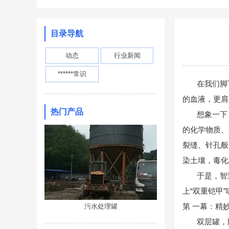
目录导航
动态
行业新闻
******常识
在我们脚下，
的血液，更肩
热门产品
想象一下
的化学物质、
裂缝、针孔般
染土壤，毒化
于是，智
上“双重铠甲
第 一幕：精妙
污水处理罐
双层罐，