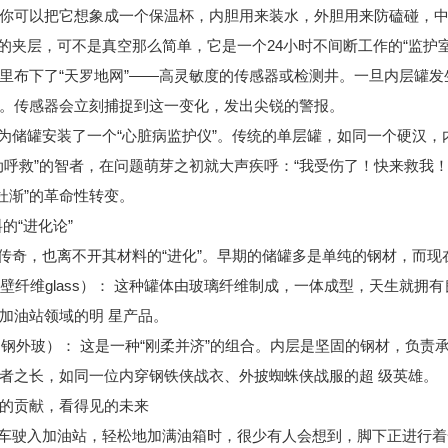
你可以把它想象成一个保温杯，内胆用来装水，外胆用来防磕碰，
的夹层，可不是真空那么简单，它是一个24小时不间断工作的“监护
里布下了“天罗地网”——高灵敏度的传感器或检测井。一旦内层罐发生
。传感器会立刻捕捉到这一变化，发出尖锐的警报。
为储罐安装了一个“心脏病监护仪”。传统的单层罐，如同一个硬汉
动呼救”的智者，在问题萌芽之初就大声疾呼：“我受伤了！快来救我
微杜渐”的革命性转变。
的“进化论”
传奇，也离不开其材料的“进化”。早期的储罐多是单纯的钢材，而现
双壁纤维glass）： 这种罐体由玻璃纤维制成，一体成型，天生就拥
加油站领域的明 星产品。
内钢外玻）： 这是一种“刚柔并济”的组合。内层是坚固的钢材，负
者之长，如同一位内穿钢铁侠战衣、外披蜘蛛侠战服的超 级英雄。
的贡献，看得见的未来
车驶入加油站，轻松地加满油箱时，很少有人会想到，脚下正进行着