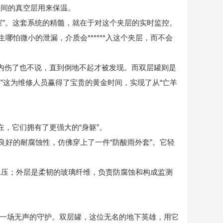
中间的真空层用来保温。
室”。这套系统的精髓，就在于对这个夹层的实时监控。
哪怕微小的泄漏，介质会******入这个夹层，而不会
，内伤了也不说，直到倒地不起才被发现。而双层罐则是
！”这为维修人员赢得了宝贵的黄金时间，实现了从“亡羊
在，它们拥有了更强大的“身躯”。
有良好的耐腐蚀性，仿佛穿上了一件“防酸雨外套”。它轻
责承压；外层是柔韧的玻璃纤维，负责防腐蚀和构成监测
一场无声的守护。双层罐，这位无名的地下英雄，用它