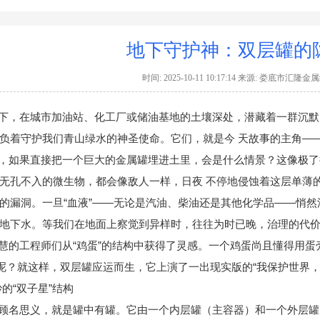
地下守护神：双层罐的
时间: 2025-10-11 10:17:14 来源: 娄底市
在城市加油站、化工厂或储油基地的土壤深处，潜藏着一群沉默的
负着守护我们青山绿水的神圣使命。它们，就是今 天故事的主角—
，如果直接把一个巨大的金属罐埋进土里，会是什么情景？这像极了
无孔不入的微生物，都会像敌人一样，日夜 不停地侵蚀着这层单薄
的漏洞。一旦“血液”——无论是汽油、柴油还是其他化学品——悄
地下水。等我们在地面上察觉到异样时，往往为时已晚，治理的代
慧的工程师们从“鸡蛋”的结构中获得了灵感。一个鸡蛋尚且懂得用
”呢？就这样，双层罐应运而生，它上演了一出现实版的“我保护世界，
的“双子星”结构
顾名思义，就是罐中有罐。它由一个内层罐（主容器）和一个外层罐